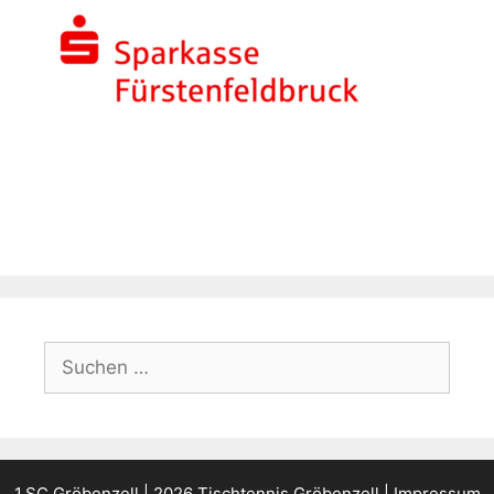
Suchen
nach:
1.SC Gröbenzell
| 2026 Tischtennis Gröbenzell |
Impressum